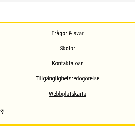
Frågor & svar
Skolor
Kontakta oss
Tillgänglighetsredogörelse
Webbplatskarta
Länk till extern sida.)