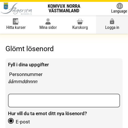
KOMVUX NORRA
VÄSTMANLAND
Language
Powered
Hitta kurser
Mina sidor
Kurskorg
Logga in
Glömt lösenord
Fyll i dina uppgifter
Personnummer
enligt följande mönster:
ååmmddnnnn
Hur vill du ta emot ditt nya lösenord?
E-post