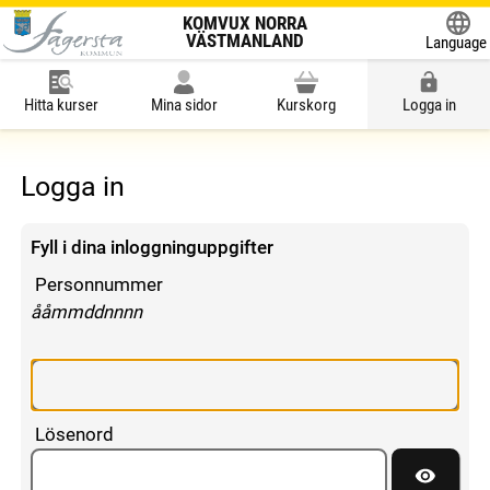
KOMVUX NORRA
VÄSTMANLAND
Language
Powered
Hitta kurser
Mina sidor
Kurskorg
Logga in
Logga in
Fyll i dina inloggninguppgifter
Personnummer
enligt följande mönster:
ååmmddnnnn
Lösenord
Visa lös